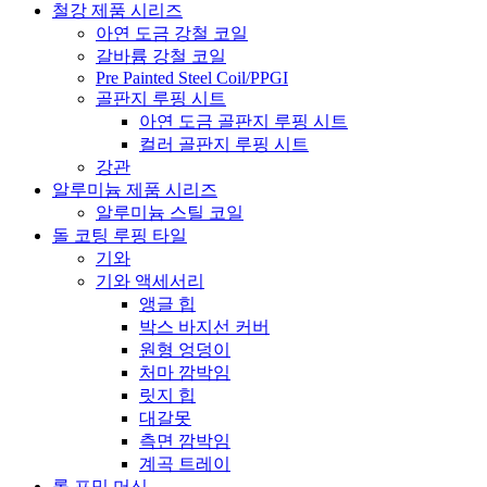
철강 제품 시리즈
아연 도금 강철 코일
갈바륨 강철 코일
Pre Painted Steel Coil/PPGI
골판지 루핑 시트
아연 도금 골판지 루핑 시트
컬러 골판지 루핑 시트
강관
알루미늄 제품 시리즈
알루미늄 스틸 코일
돌 코팅 루핑 타일
기와
기와 액세서리
앵글 힙
박스 바지선 커버
원형 엉덩이
처마 깜박임
릿지 힙
대갈못
측면 깜박임
계곡 트레이
롤 포밍 머신