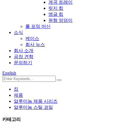
계곡 트레이
릿지 힙
앵글 힙
원형 엉덩이
롤 포밍 머신
소식
케이스
회사 뉴스
회사 소개
공장 견학
문의하기
English
집
제품
알루미늄 제품 시리즈
알루미늄 스틸 코일
카테고리